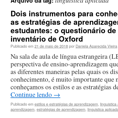
linguistica aplicada
Arquivo da tag:
o
Dois instrumentos para conhec
conteúdo
as estratégias de aprendizag
estudantes: o questionário de 
inventário de Oxford
Publicado em
21 de maio de 2018
por
Daniela Aparecida Vieira
Na sala de aula de língua estrangeira (
perspectiva de ensino-aprendizagem qu
as diferentes maneiras pelas quais os d
conhecimento, é muito importante que n
conheçamos os estilos e as estratégias
Continue lendo
→
Publicado em
estilos e estratégias de aprendizagem
,
linguistica
aprendizagem
,
estratégias de aprendizagem
,
linguistica aplicad